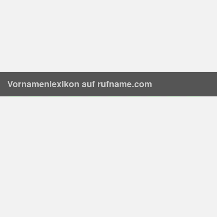
Vornamenlexikon auf rufname.com
A
B
C
D
E
F
G
H
I
J
K
L
M
N
O
P
Q
R
S
T
U
V
W
X
Y
Z
Vornamen nach Herkunft
Altgriechisch
Altenglisch
Altfranzösisch
Althochdeutsch
Altirisch
Altnordisch
Altslawisch
Hebräisch
Lateinisch
Gothisch
Aramäisch
Arabisch