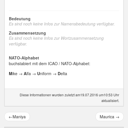
Bedeutung
Es sind noch keine Infos zur Namensbedeutung verfügbar.
Zusammensetzung
Es sind noch keine Infos zur Wortzusammensetzung
verfügbar.
NATO-Alphabet
buchstabiert mit dem ICAO / NATO-Alphabet:
M
ike →
A
lfa →
U
niform →
D
elta
Diese Informationen wurden zuletzt am19.07.2016 um10:53 Uhr
aktualisiert.
←
Maniya
Maurica
→