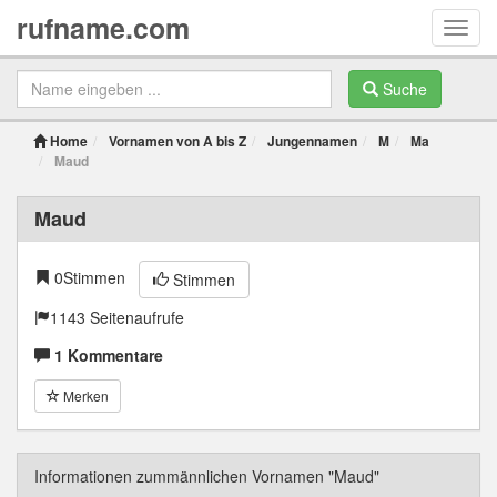
rufname.com
Toggl
navig
Suche
Home
Vornamen von A bis Z
Jungennamen
M
Ma
Maud
Maud
0
Stimmen
Stimmen
1143 Seitenaufrufe
1 Kommentare
Merken
Informationen zummännlichen Vornamen "Maud"