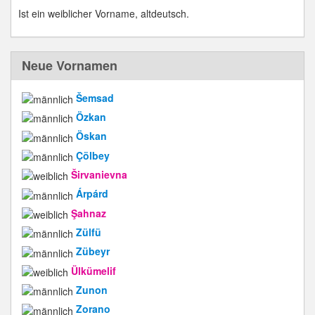
Ist ein weiblicher Vorname, altdeutsch.
Neue Vornamen
Šemsad
Özkan
Öskan
Çölbey
Širvanievna
Árpárd
Şahnaz
Zülfü
Zübeyr
Ülkümelif
Zunon
Zorano