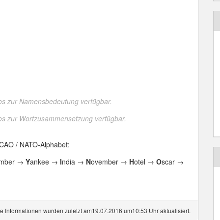
fos zur Namensbedeutung verfügbar.
fos zur Wortzusammensetzung verfügbar.
ICAO / NATO-Alphabet:
mber →
Y
ankee →
I
ndia →
N
ovember →
H
otel →
O
scar →
e Informationen wurden zuletzt am19.07.2016 um10:53 Uhr aktualisiert.