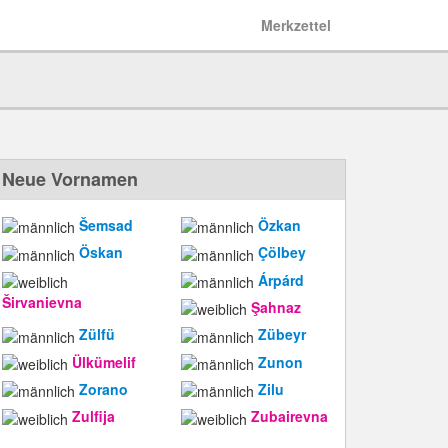
Merkzettel
Neue Vornamen
Šemsad
Özkan
Öskan
Çölbey
Árpárd
Širvanievna
Şahnaz
Zülfü
Zübeyr
Ülkümelif
Zunon
Zorano
Zilu
Zulfija
Zubairevna