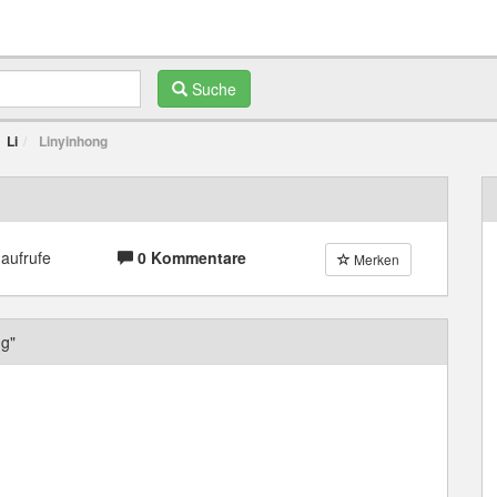
Suche
Li
Linyinhong
aufrufe
0 Kommentare
Merken
g"