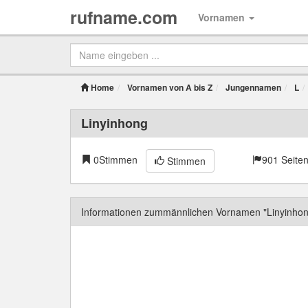
rufname.com
Vornamen
Home
Vornamen von A bis Z
Jungennamen
L
Linyinhong
0
Stimmen
901 Seiten
Stimmen
Informationen zummännlichen Vornamen "Linyinhon