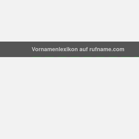
Vornamenlexikon auf rufname.com
A
B
C
D
E
F
G
H
I
Vornamen nach Herkunft
Alth
Altgriechisch
Altenglisch
Altfranzösisch
Lateinisch
Altnordisch
Altslawisch
Gothisch
Arabisch
Englisch
Griechisch
Italienisch
Deutsch
Friesisch
Türkisch