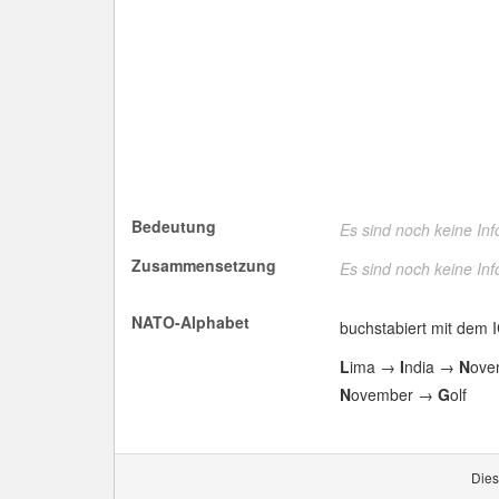
Bedeutung
Es sind noch keine In
Zusammensetzung
Es sind noch keine In
NATO-Alphabet
buchstabiert mit dem 
L
ima →
I
ndia →
N
ove
N
ovember →
G
olf
Dies