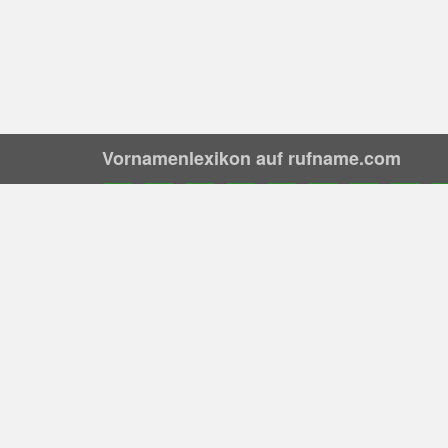
Vornamenlexikon auf rufname.com
A
B
C
D
E
F
G
H
I
Vornamen nach Herkunft
Alth
Altgriechisch
Altenglisch
Altfranzösisch
Lateinisch
Altnordisch
Altslawisch
Gothisch
Arabisch
Englisch
Griechisch
Italienisch
Deutsch
Friesisch
Türkisch