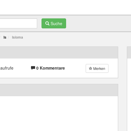
Suche
Is
Isioma
aufrufe
0 Kommentare
Merken