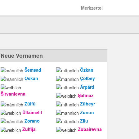
Merkzettel
Neue Vornamen
Šemsad
Özkan
Öskan
Çölbey
Árpárd
Širvanievna
Şahnaz
Zülfü
Zübeyr
Ülkümelif
Zunon
Zorano
Zilu
Zulfija
Zubairevna