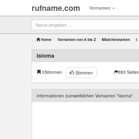
rufname.com
Vornamen
Home
Vornamen von A bis Z
Mädchennamen
I
Isioma
0
Stimmen
893 Seiten
Stimmen
Informationen zumweiblichen Vornamen "Isioma"