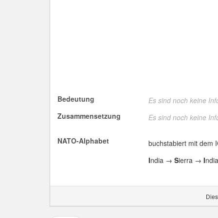
Bedeutung
Es sind noch keine In
Zusammensetzung
Es sind noch keine In
NATO-Alphabet
buchstabiert mit dem 
I
ndia →
S
ierra →
I
ndi
Dies