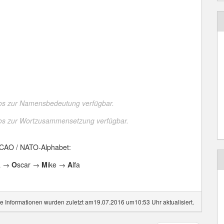
fos zur Namensbedeutung verfügbar.
fos zur Wortzusammensetzung verfügbar.
ICAO / NATO-Alphabet:
a →
O
scar →
M
ike →
A
lfa
e Informationen wurden zuletzt am19.07.2016 um10:53 Uhr aktualisiert.