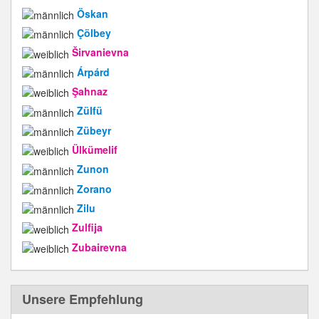
Öskan
Çölbey
Širvanievna
Árpárd
Şahnaz
Zülfü
Zübeyr
Ülkümelif
Zunon
Zorano
Zilu
Zulfija
Zubairevna
Unsere Empfehlung