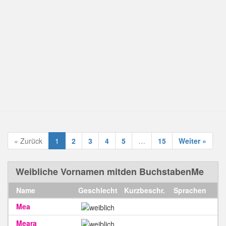
« Zurück
1
2
3
4
5
…
15
Weiter »
Weibliche Vornamen mitden BuchstabenMe
Name
Geschlecht
Kurzbeschr.
Sprachen
Mea
Meara