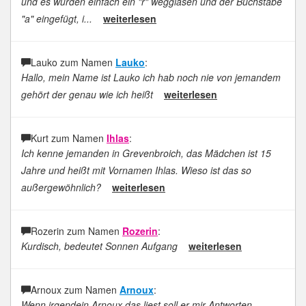
und es wurden einfach ein "r" wegglasen und der Buchstabe
"a" eingefügt, i...
weiterlesen
Lauko zum Namen
Lauko
:
Hallo, mein Name ist Lauko ich hab noch nie von jemandem
gehört der genau wie ich heißt
weiterlesen
Kurt zum Namen
Ihlas
:
Ich kenne jemanden in Grevenbroich, das Mädchen ist 15
Jahre und heißt mit Vornamen Ihlas. Wieso ist das so
außergewöhnlich?
weiterlesen
Rozerin zum Namen
Rozerin
:
Kurdisch, bedeutet Sonnen Aufgang
weiterlesen
Arnoux zum Namen
Arnoux
:
Wenn irgendein Arnoux das liest soll er mir Antworten