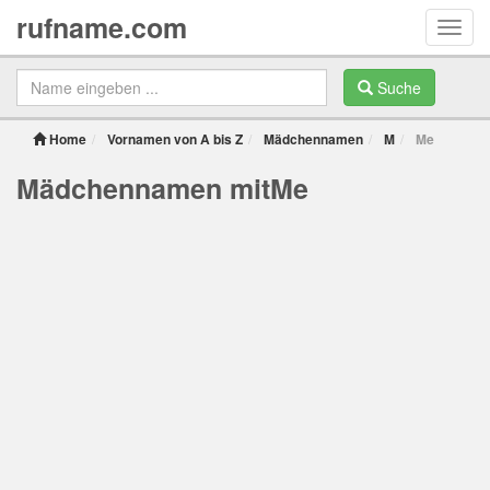
rufname.com
Toggl
navig
Suche
Home
Vornamen von A bis Z
Mädchennamen
M
Me
Mädchennamen mitMe