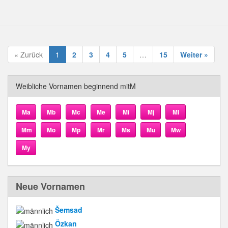
« Zurück
1
2
3
4
5
…
15
Weiter »
Weibliche Vornamen beginnend mitM
Ma
Mb
Mc
Me
Mi
Mj
Ml
Mm
Mo
Mp
Mr
Ms
Mu
Mw
My
Neue Vornamen
Šemsad
Özkan