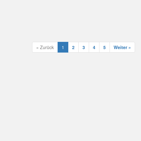
« Zurück
1
2
3
4
5
Weiter »