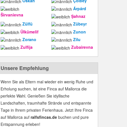
Öskan
Çölbey
Árpárd
Širvanievna
Şahnaz
Zülfü
Zübeyr
Ülkümelif
Zunon
Zorano
Zilu
Zulfija
Zubairevna
Unsere Empfehlung
Wenn Sie als Eltern mal wieder ein wenig Ruhe und
Erholung suchen, ist eine Finca auf Mallorca die
perfekte Wahl. Genießen Sie idyllische
Landschaften, traumhafte Strände und entspannte
Tage in Ihrem privaten Ferienhaus. Jetzt Ihre Finca
auf Mallorca auf
ralfsfincas.de
buchen und pure
Entspannung erleben!