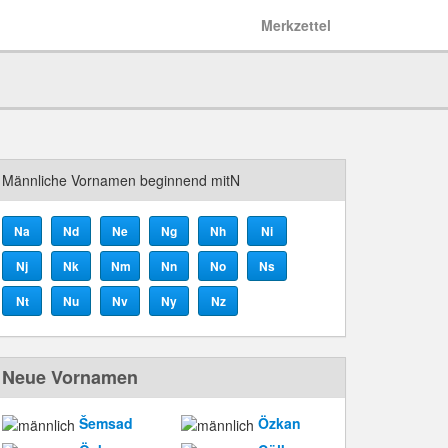
Merkzettel
Männliche Vornamen beginnend mitN
Na
Nd
Ne
Ng
Nh
Ni
Nj
Nk
Nm
Nn
No
Ns
Nt
Nu
Nv
Ny
Nz
Neue Vornamen
Šemsad
Özkan