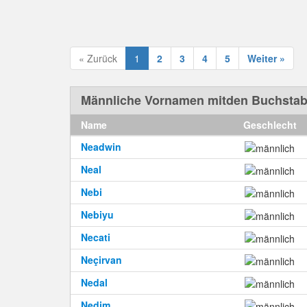
« Zurück
1
2
3
4
5
Weiter »
Männliche Vornamen mitden Buchsta
Name
Geschlecht
Neadwin
Neal
Nebi
Nebiyu
Necati
Neçirvan
Nedal
Nedim