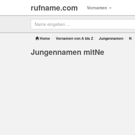
rufname.com
Vornamen
Home
Vornamen von A bis Z
Jungennamen
N
Jungennamen mitNe