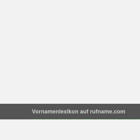
Vornamenlexikon auf rufname.com
A
B
C
D
E
F
G
H
I
Vornamen nach Herkunft