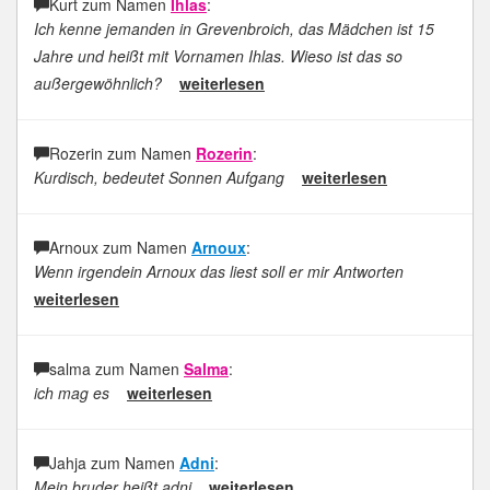
Kurt zum Namen
Ihlas
:
Ich kenne jemanden in Grevenbroich, das Mädchen ist 15
Jahre und heißt mit Vornamen Ihlas. Wieso ist das so
außergewöhnlich?
weiterlesen
Rozerin zum Namen
Rozerin
:
Kurdisch, bedeutet Sonnen Aufgang
weiterlesen
Arnoux zum Namen
Arnoux
:
Wenn irgendein Arnoux das liest soll er mir Antworten
weiterlesen
salma zum Namen
Salma
:
ich mag es
weiterlesen
Jahja zum Namen
Adni
:
Mein bruder heißt adni
weiterlesen