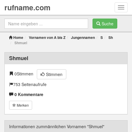
rufname.com
Toggl
navig
Suche
Home
Vornamen von A bis Z
Jungennamen
S
Sh
Shmuel
Shmuel
0
Stimmen
Stimmen
753 Seitenaufrufe
0 Kommentare
Merken
Informationen zummännlichen Vornamen "Shmuel"