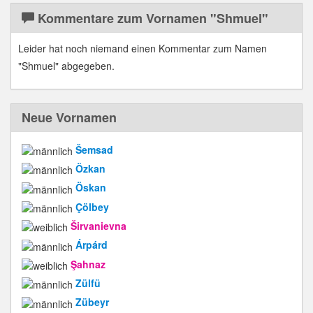
Kommentare zum Vornamen "Shmuel"
Leider hat noch niemand einen Kommentar zum Namen
"Shmuel" abgegeben.
Neue Vornamen
Šemsad
Özkan
Öskan
Çölbey
Širvanievna
Árpárd
Şahnaz
Zülfü
Zübeyr