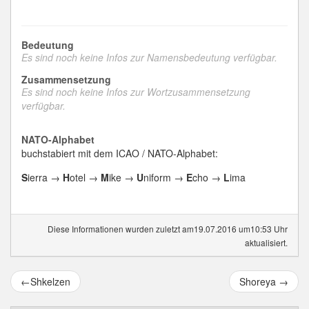
Bedeutung
Es sind noch keine Infos zur Namensbedeutung verfügbar.
Zusammensetzung
Es sind noch keine Infos zur Wortzusammensetzung
verfügbar.
NATO-Alphabet
buchstabiert mit dem ICAO / NATO-Alphabet:
S
ierra →
H
otel →
M
ike →
U
niform →
E
cho →
L
ima
Diese Informationen wurden zuletzt am19.07.2016 um10:53 Uhr
aktualisiert.
←
Shkelzen
Shoreya
→