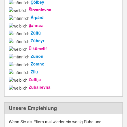
Çölbey
Širvanievna
Árpárd
Şahnaz
Zülfü
Zübeyr
Ülkümelif
Zunon
Zorano
Zilu
Zulfija
Zubairevna
Unsere Empfehlung
Wenn Sie als Eltern mal wieder ein wenig Ruhe und