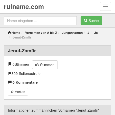
rufname.com
Toggl
navig
Suche
Home
Vornamen von A bis Z
Jungennamen
J
Je
Jenut-Zamfir
Jenut-Zamfir
0
Stimmen
Stimmen
809 Seitenaufrufe
0 Kommentare
Merken
Informationen zummännlichen Vornamen "Jenut-Zamfir"