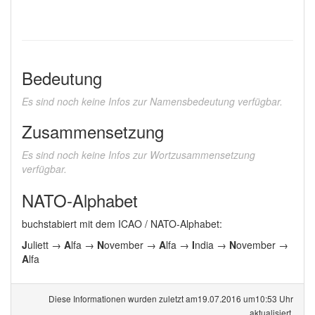
Bedeutung
Es sind noch keine Infos zur Namensbedeutung verfügbar.
Zusammensetzung
Es sind noch keine Infos zur Wortzusammensetzung
verfügbar.
NATO-Alphabet
buchstabiert mit dem ICAO / NATO-Alphabet:
J
uliett →
A
lfa →
N
ovember →
A
lfa →
I
ndia →
N
ovember →
A
lfa
Diese Informationen wurden zuletzt am19.07.2016 um10:53 Uhr
aktualisiert.