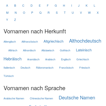
A
B
C
D
E
F
G
H
I
J
K
L
M
N
O
P
Q
R
S
T
U
V
W
X
Y
Z
Vornamen nach Herkunft
Althochdeutsch
Altgriechisch
Altenglisch
Altfranzösisch
Lateinisch
Altirisch
Altnordisch
Altslawisch
Gothisch
Hebräisch
Aramäisch
Arabisch
Englisch
Griechisch
Italienisch
Deutsch
Rätoromanisch
Französisch
Friesisch
Türkisch
Vornamen nach Sprache
Deutsche Namen
Arabische Namen
Chinesische Namen