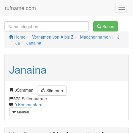
rufname.com
Toggl
naviga
Suche
Home
Vornamen von A bis Z
Mädchennamen
J
Ja
Janaina
Janaina
0
Stimmen
Stimmen
872 Seitenaufrufe
0 Kommentare
Merken